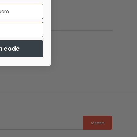
n code
S'inscrire