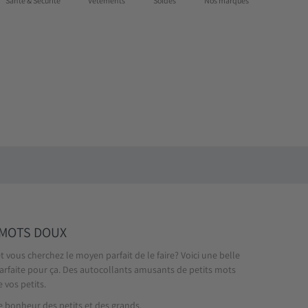
Santé & Sécurité
Vêtements
Soldes
Nos marques
Cartes-cadeaux
Notre magasin
Connexion
S'enregistrer
 MOTS DOUX
 vous cherchez le moyen parfait de le faire? Voici une belle
rfaite pour ça. Des autocollants amusants de petits mots
 vos petits.
 bonheur des petits et des grands.