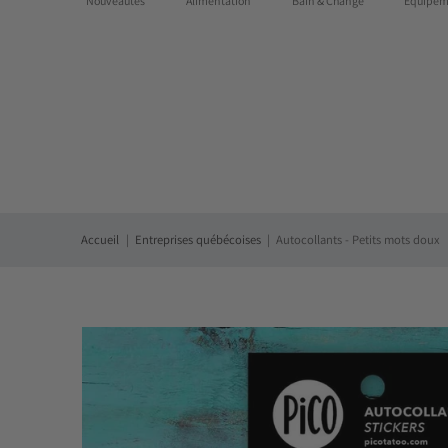
Nouveautés
Alimentation
Bain & Change
Équipem
Des questions?:
1-855-768-7667
|
Livraison gratuite partout
Accueil
Entreprises québécoises
Autocollants - Petits mots doux