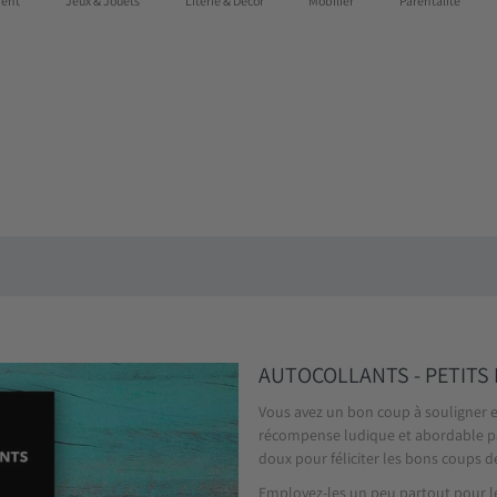
ent
Jeux & Jouets
Literie & Décor
Mobilier
Parentalité
 au Québec dès 75$
AUTOCOLLANTS - PETITS
Vous avez un bon coup à souligner et
récompense ludique et abordable pa
doux pour féliciter les bons coups de
Employez-les un peu partout pour le