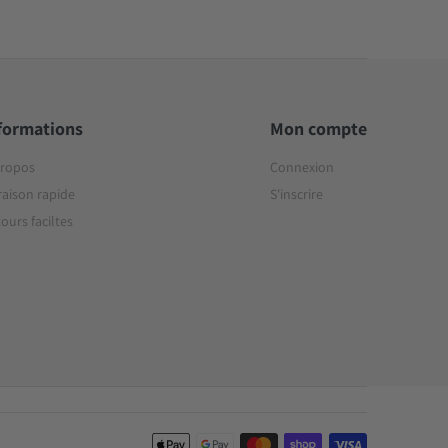
formations
Mon compte
propos
Connexion
raison rapide
S'inscrire
ours faciltes
Moyens de paiement