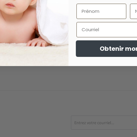
Courriel
Description
Avis
t 4 x 8,5 pouces.
Obtenir mo
 plus.