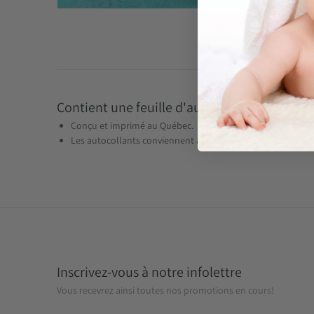
Contient une feuille d'autocollants de forma
Conçu et imprimé au Québec.
Les autocollants conviennent aux enfants âgés de 3 ans et
Inscrivez-vous à notre infolettre
Vous recevrez ainsi toutes nos promotions en cours!