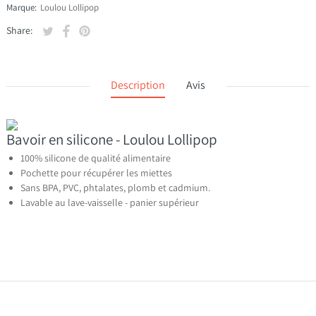
Marque:
Loulou Lollipop
Tweeter sur Twitter
S'ouvre dans une nouvelle fenêtre.
Partager sur Facebook
S'ouvre dans une nouvelle fenêtre.
Épingler sur Pinterest
S'ouvre dans une nouvelle fenêtre.
Share:
Description
Avis
Bavoir en silicone - Loulou Lollipop
100% silicone de qualité alimentaire
Pochette pour récupérer les miettes
Sans BPA, PVC, phtalates, plomb et cadmium.
Lavable au lave-vaisselle - panier supérieur