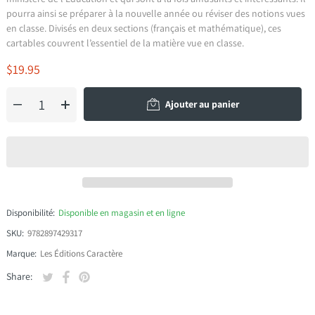
pourra ainsi se préparer à la nouvelle année ou réviser des notions vues
en classe. Divisés en deux sections (français et mathématique), ces
cartables couvrent l’essentiel de la matière vue en classe.
$19.95
Ajouter au panier
Disponibilité:
Disponible en magasin et en ligne
SKU:
9782897429317
Marque:
Les Éditions Caractère
Tweeter sur Twitter
S'ouvre dans une nouvelle fenêtre.
Partager sur Facebook
S'ouvre dans une nouvelle fenêtre.
Épingler sur Pinterest
S'ouvre dans une nouvelle fenêtre.
Share: