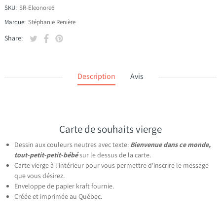
SKU:
SR-Eleonore6
Marque:
Stéphanie Renière
Tweeter sur Twitter
S'ouvre dans une nouvelle fenêtre.
Partager sur Facebook
S'ouvre dans une nouvelle fenêtre.
Épingler sur Pinterest
S'ouvre dans une nouvelle fenêtre.
Share:
Description
Avis
Carte de souhaits vierge
Dessin aux couleurs neutres avec texte:
Bienvenue dans ce monde,
tout-petit-petit-bébé
sur le dessus de la carte.
Carte vierge à l'intérieur pour vous permettre d'inscrire le message
que vous désirez.
Enveloppe de papier kraft fournie.
Créée et imprimée au Québec.