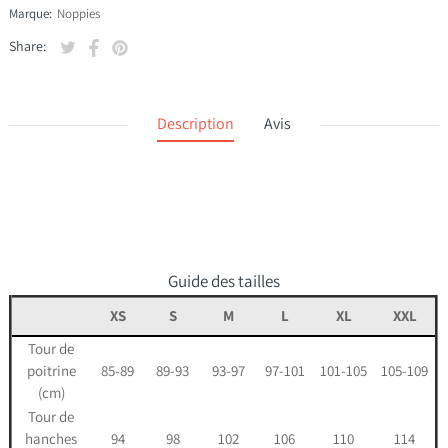
Marque:
Noppies
Tweeter sur Twitter
S'ouvre dans une nouvelle fenêtre.
Partager sur Facebook
S'ouvre dans une nouvelle fenêtre.
Épingler sur Pinterest
S'ouvre dans une nouvelle fenêtre.
Share:
Description
Avis
Guide des tailles
XS
S
M
L
XL
XXL
Tour de
poitrine
85-89
89-93
93-97
97-101
101-105
105-109
(cm)
Tour de
hanches
94
98
102
106
110
114