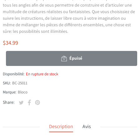
tous les angles afin de vous permettre de construire et d’articuler une
multitude de créatures réalistes ou fantaisistes. Que vous choisissiez de
suivre les instructions, de laisser libre cours à votre imagination ou
même de mélanger les pièces de différents ensembles, une chose est
sûre: les possibilités sont illimitées.
$34.99
Épuisé
Disponibilité:
En rupture de stock
SKU:
BC-25011
Marque:
Bloco
Tweeter sur Twitter
S'ouvre dans une nouvelle fenêtre.
Partager sur Facebook
S'ouvre dans une nouvelle fenêtre.
Épingler sur Pinterest
S'ouvre dans une nouvelle fenêtre.
Share:
Description
Avis