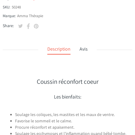
SKU:
50248
Marque:
Amma Thérapie
Tweeter sur Twitter
S'ouvre dans une nouvelle fenêtre.
Partager sur Facebook
S'ouvre dans une nouvelle fenêtre.
Épingler sur Pinterest
S'ouvre dans une nouvelle fenêtre.
Share:
Description
Avis
Coussin réconfort coeur
Les bienfaits:
Soulage les coliques, les mastites et les maux de ventre.
Favorise le sommeil et le calme.
Procure réconfort et apaisement.
Soulage les ecchymoses et l’inflammation quand bébé tombe.