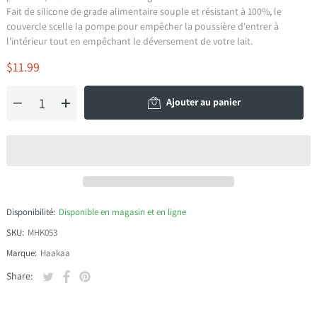
Fait de silicone de grade alimentaire souple et résistant à 100%, le
couvercle scelle la pompe pour empêcher la poussière d'entrer à
l'intérieur tout en empêchant le déversement de votre lait.
$11.99
Ajouter au panier
Disponibilité:
Disponible en magasin et en ligne
SKU:
MHK053
Marque:
Haakaa
Tweeter sur Twitter
S'ouvre dans une nouvelle fenêtre.
Partager sur Facebook
S'ouvre dans une nouvelle fenêtre.
Épingler sur Pinterest
S'ouvre dans une nouvelle fenêtre.
Share: