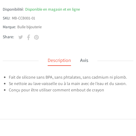
Disponibilité:
Disponible en magasin et en ligne
SKU:
MB-CCB001-01
Marque:
Bulle bijouterie
Tweeter sur Twitter
S'ouvre dans une nouvelle fenêtre.
Partager sur Facebook
S'ouvre dans une nouvelle fenêtre.
Épingler sur Pinterest
S'ouvre dans une nouvelle fenêtre.
Share:
Description
Avis
Fait de silicone sans BPA, sans phtalates, sans cadmium ni plomb.
Se nettoie au lave-vaisselle ou à la main avec de l’eau et du savon.
Conçu pour être utiliser comment embout de crayon