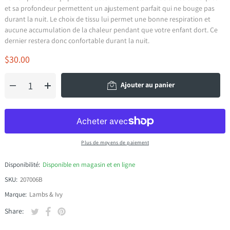
et sa profondeur permettent un ajustement parfait qui ne bouge pas
durant la nuit. Le choix de tissu lui permet une bonne respiration et
aucune accumulation de la chaleur pendant que votre enfant dort. Ce
dernier restera donc confortable durant la nuit.
$30.00
Ajouter au panier
Plus de moyens de paiement
Disponibilité:
Disponible en magasin et en ligne
SKU:
207006B
Marque:
Lambs & Ivy
Tweeter sur Twitter
S'ouvre dans une nouvelle fenêtre.
Partager sur Facebook
S'ouvre dans une nouvelle fenêtre.
Épingler sur Pinterest
S'ouvre dans une nouvelle fenêtre.
Share: