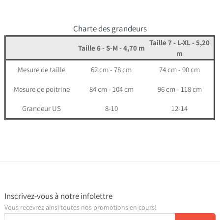
Charte des grandeurs
Taille 7 - L-XL - 5,20
Taille 6 - S-M - 4,70 m
m
Mesure de taille
62 cm - 78 cm
74 cm - 90 cm
Mesure de poitrine
84 cm - 104 cm
96 cm - 118 cm
Grandeur US
8-10
12-14
Inscrivez-vous à notre infolettre
Vous recevrez ainsi toutes nos promotions en cours!