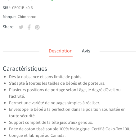
SKU:
CE001B-40-6
Marque:
Chimparoo
Tweeter sur Twitter
S'ouvre dans une nouvelle fenêtre.
Partager sur Facebook
S'ouvre dans une nouvelle fenêtre.
Épingler sur Pinterest
S'ouvre dans une nouvelle fenêtre.
Share:
Description
Avis
Caractéristiques
Dès la naissance et sans limite de poids.
S’adapte à toutes les tailles de bébés et de porteurs.
Plusieurs positions de portage selon l’âge, le degré d’éveil ou
l’activité.
Permet une variété de nouages simples à réaliser.
Enveloppe le bébé à la perfection dans la position souhaitée en
toute sécurité.
Support complet de la tête jusqu’aux genoux.
Faite de coton tissé souple 100% biologique. Certifié Oeko-Tex 100.
Conçue et fabriqué au Canada.