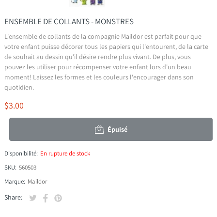
ENSEMBLE DE COLLANTS - MONSTRES
L'ensemble de collants de la compagnie Maildor est parfait pour que
votre enfant puisse décorer tous les papiers qui l'entourent, de la carte
de souhait au dessin qu'il désire rendre plus vivant. De plus, vous
pouvez les utiliser pour récompenser votre enfant lors d'un beau
moment! Laissez les formes et les couleurs l'encourager dans son
quotidien.
$3.00
Épuisé
Disponibilité:
En rupture de stock
SKU:
560503
Marque:
Maildor
Tweeter sur Twitter
S'ouvre dans une nouvelle fenêtre.
Partager sur Facebook
S'ouvre dans une nouvelle fenêtre.
Épingler sur Pinterest
S'ouvre dans une nouvelle fenêtre.
Share: