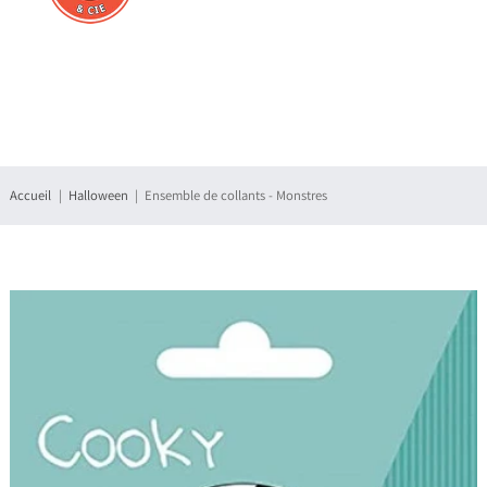
Connexion
S'enregistrer
Accueil
Halloween
Ensemble de collants - Monstres