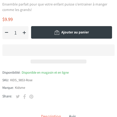
Ensemble parfait pour que votre enfant puisse s'entrainer à manger
comme les grands!
$9.99
Ajouter au panier
Disponibilité:
Disponible en magasin et en ligne
SKU:
KIDS_9853-Rose
Marque:
Kidsme
Tweeter sur Twitter
S'ouvre dans une nouvelle fenêtre.
Partager sur Facebook
S'ouvre dans une nouvelle fenêtre.
Épingler sur Pinterest
S'ouvre dans une nouvelle fenêtre.
Share:
Description
Avis