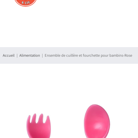
Connexion
S'enregistrer
Accueil
Alimentation
Ensemble de cuillère et fourchette pour bambins-Rose