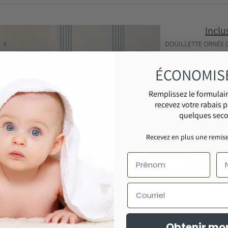
Inclu
DOUILLETTE ORNÉE 
ÉCONOMIS
Remplissez le formulair
recevez votre rabais p
quelques sec
Recevez en plus une remise
Courriel
DRAP CONTOU
Obtenir mo