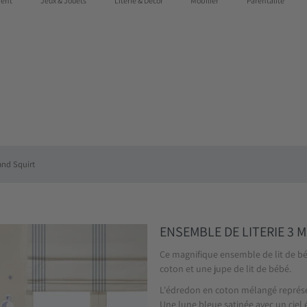
ent
Jeux & Jouets
Literie & Décor
Mobilier
Parentalité
 au Québec dès 75$
and Squirt
ENSEMBLE DE LITERIE 3 
Ce magnifique ensemble de lit de 
coton et une jupe de lit de bébé.
L'édredon en coton mélangé représ
Une lune bleue satinée avec un ciel 