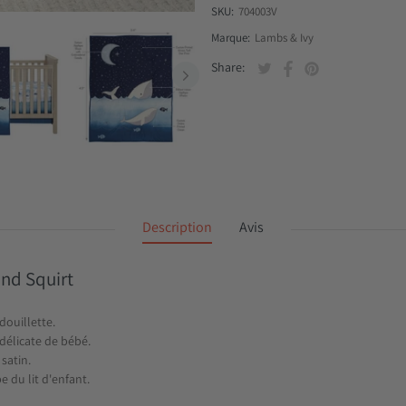
SKU:
704003V
Marque:
Lambs & Ivy
Tweeter sur Twitter
S'ouvre dans une nouvell
Partager sur Facebo
S'ouvre dans une nou
Épingler sur Pin
S'ouvre dans une
Share:
Description
Avis
and Squirt
ouillette.
 délicate de bébé.
 satin.
 du lit d'enfant.