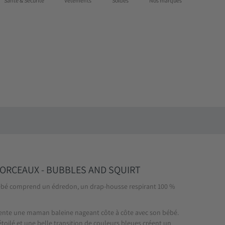
Santé & Sécurité
Vêtements
Soldes
Nos marques
Cartes-cadeaux
Notre magasin
Connexion
S'enregistrer
MORCEAUX - BUBBLES AND SQUIRT
bébé comprend un édredon, un drap-housse respirant 100 %
ente une maman baleine nageant côte à côte avec son bébé.
étoilé et une belle transition de couleurs bleues créent un