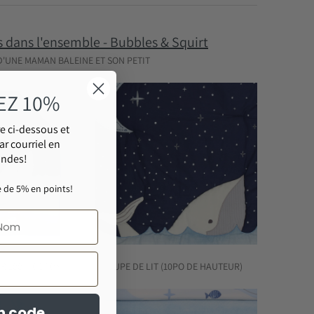
s dans l'ensemble - Bubbles & Squirt
D'UNE MAMAN BALEINE ET SON PETIT
EZ 10%
e ci-dessous et
ar courriel en
ondes!
 de 5% en points!
R 100% COTON
JUPE DE LIT (10PO DE HAUTEUR)
n code