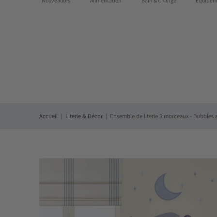
Nouveautés
Alimentation
Bain & Change
Équipem
Des questions?:
1-855-768-7667
|
Livraison gratuite partout
Accueil
Literie & Décor
Ensemble de literie 3 morceaux - Bubbles 