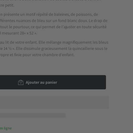
re petit.
n présente un motif répété de baleines, de poissons, de
ifférentes nuances de bleu sur un fond blanc doux. Le drap de
r tout le pourtour, ce qui permet de l'ajuster en toute sécurité
d mesurant 28« x 52 ».
e au lit de votre enfant. Elle mélange magnifiquement les bleus
e 14 ½ ». Elle dissimule gracieusement la quincaillerie sous le
ropre et finie pour votre chambre d'enfant.
Ajouter au panier
en ligne