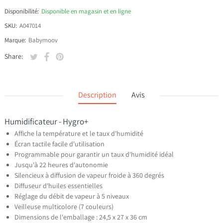
Disponibilité:
Disponible en magasin et en ligne
SKU:
A047014
Marque:
Babymoov
Tweeter sur Twitter
S'ouvre dans une nouvelle fenêtre.
Partager sur Facebook
S'ouvre dans une nouvelle fenêtre.
Épingler sur Pinterest
S'ouvre dans une nouvelle fenêtre.
Share:
Description
Avis
Humidificateur - Hygro+
Affiche la température et le taux d'humidité
Écran tactile facile d'utilisation
Programmable pour garantir un taux d'humidité idéal
Jusqu'à 22 heures d'autonomie
Silencieux à diffusion de vapeur froide à 360 degrés
Diffuseur d'huiles essentielles
Réglage du débit de vapeur à 5 niveaux
Veilleuse multicolore (7 couleurs)
Dimensions de l'emballage : 24,5 x 27 x 36 cm