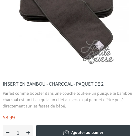
INSERT EN BAMBOU - CHARCOAL - PAQUET DE 2
Parfait comme booster dans une couche tout-en-un puisque le bambou
charcoal est un tissu qui a un effet au sec ce qui permet d'être posé
directement sur les fesses de bébé.
$8.99
Ajouter au panier