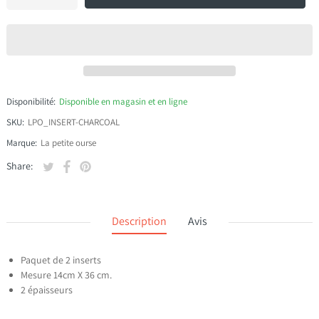
Disponibilité:
Disponible en magasin et en ligne
SKU:
LPO_INSERT-CHARCOAL
Marque:
La petite ourse
Tweeter sur Twitter
S'ouvre dans une nouvelle fenêtre.
Partager sur Facebook
S'ouvre dans une nouvelle fenêtre.
Épingler sur Pinterest
S'ouvre dans une nouvelle fenêtre.
Share:
Description
Avis
Paquet de 2 inserts
Mesure 14cm X 36 cm.
2 épaisseurs