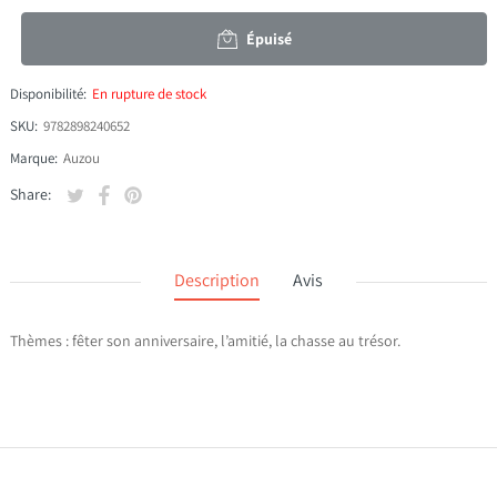
Épuisé
Disponibilité:
En rupture de stock
SKU:
9782898240652
Marque:
Auzou
Tweeter sur Twitter
S'ouvre dans une nouvelle fenêtre.
Partager sur Facebook
S'ouvre dans une nouvelle fenêtre.
Épingler sur Pinterest
S'ouvre dans une nouvelle fenêtre.
Share:
Description
Avis
Thèmes : fêter son anniversaire, l’amitié, la chasse au trésor.