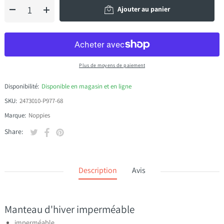
Ajouter au panier
Plus de moyens de paiement
Disponibilité:
Disponible en magasin et en ligne
SKU:
2473010-P977-68
Marque:
Noppies
Tweeter sur Twitter
S'ouvre dans une nouvelle fenêtre.
Partager sur Facebook
S'ouvre dans une nouvelle fenêtre.
Épingler sur Pinterest
S'ouvre dans une nouvelle fenêtre.
Share:
Description
Avis
Manteau d'hiver imperméable
imperméable