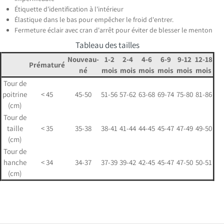
Étiquette d'identification à l'intérieur
Élastique dans le bas pour empêcher le froid d'entrer.
Fermeture éclair avec cran d'arrêt pour éviter de blesser le menton
Tableau des tailles
Nouveau-
1-2
2-4
4-6
6-9
9-12
12-18
Prématuré
né
mois
mois
mois
mois
mois
mois
Tour de
poitrine
< 45
45-50
51-56
57-62
63-68
69-74
75-80
81-86
(cm)
Tour de
taille
< 35
35-38
38-41
41-44
44-45
45-47
47-49
49-50
(cm)
Tour de
hanche
< 34
34-37
37-39
39-42
42-45
45-47
47-50
50-51
(cm)