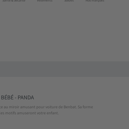
Santé & Sécurité
Vêtements
Soldes
Nos marques
Cartes-cadeaux
Notre magasin
Connexion
S'enregistrer
 BÉBÉ - PANDA
râce au miroir amusant pour voiture de Benbat. Sa forme
 les motifs amuseront votre enfant.