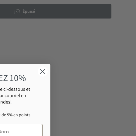
Épuisé
e fenêtre.
ok
velle fenêtre.
terest
 nouvelle fenêtre.
EZ 10%
e ci-dessous et
ar courriel en
ondes!
 de 5% en points!