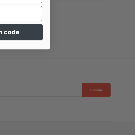
n code
S'inscrire