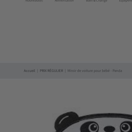
Nouveautés
Alimentation
Bain & Change
Équipem
Des questions?:
1-855-768-7667
|
Livraison gratuite partout
Accueil
PRIX RÉGULIER
Miroir de voiture pour bébé - Panda