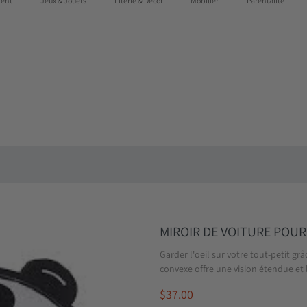
ent
Jeux & Jouets
Literie & Décor
Mobilier
Parentalité
 au Québec dès 75$
MIROIR DE VOITURE POUR
Garder l'oeil sur votre tout-petit g
convexe offre une vision étendue et
$37.00