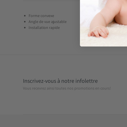
Forme convexe
Angle de vue ajustable
Installation rapide
Inscrivez-vous à notre infolettre
Vous recevrez ainsi toutes nos promotions en cours!