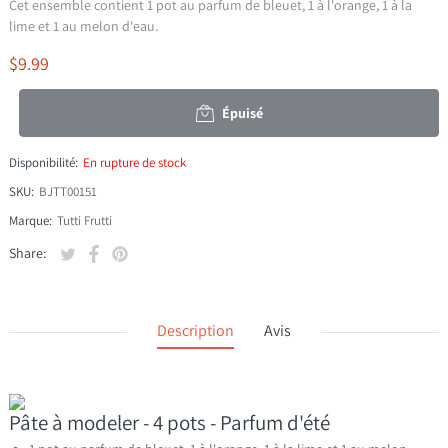
Cet ensemble contient 1 pot au parfum de bleuet, 1 à l'orange, 1 à la
lime et 1 au melon d'eau.
$9.99
Épuisé
Disponibilité:
En rupture de stock
SKU:
BJTT00151
Marque:
Tutti Frutti
Tweeter sur Twitter
S'ouvre dans une nouvelle fenêtre.
Partager sur Facebook
S'ouvre dans une nouvelle fenêtre.
Épingler sur Pinterest
S'ouvre dans une nouvelle fenêtre.
Share:
Description
Avis
Pâte à modeler - 4 pots - Parfum d'été