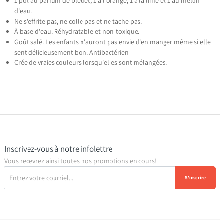
1 pot au parfum de bleuet, 1 à l'orange, 1 à la lime et 1 au melon
d'eau.
Ne s'effrite pas, ne colle pas et ne tache pas.
À base d'eau. Réhydratable et non-toxique.
Goût salé. Les enfants n'auront pas envie d'en manger même si elle
sent délicieusement bon. Antibactérien
Crée de vraies couleurs lorsqu'elles sont mélangées.
Inscrivez-vous à notre infolettre
Vous recevrez ainsi toutes nos promotions en cours!
S'inscrire