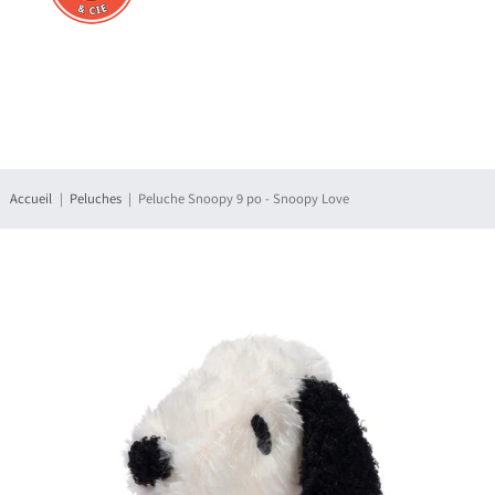
Connexion
S'enregistrer
Accueil
Peluches
Peluche Snoopy 9 po - Snoopy Love