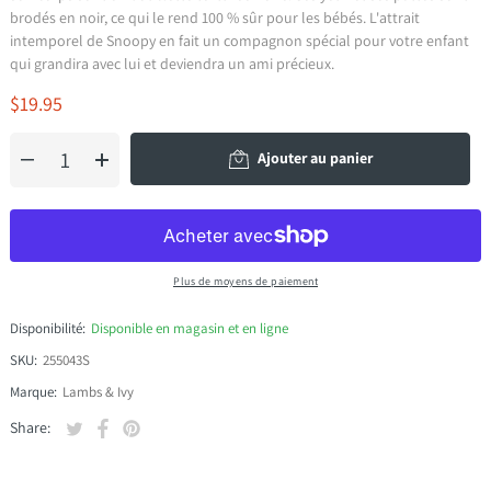
brodés en noir, ce qui le rend 100 % sûr pour les bébés. L'attrait
intemporel de Snoopy en fait un compagnon spécial pour votre enfant
qui grandira avec lui et deviendra un ami précieux.
$19.95
Ajouter au panier
Plus de moyens de paiement
Disponibilité:
Disponible en magasin et en ligne
SKU:
255043S
Marque:
Lambs & Ivy
Tweeter sur Twitter
S'ouvre dans une nouvelle fenêtre.
Partager sur Facebook
S'ouvre dans une nouvelle fenêtre.
Épingler sur Pinterest
S'ouvre dans une nouvelle fenêtre.
Share: