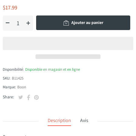
$17.99
Ajouter au panier
Disponibilité:
Disponible en magasin et en ligne
SKU:
B11425
Marque:
Boon
Tweeter sur Twitter
S'ouvre dans une nouvelle fenêtre.
Partager sur Facebook
S'ouvre dans une nouvelle fenêtre.
Épingler sur Pinterest
S'ouvre dans une nouvelle fenêtre.
Share:
Description
Avis