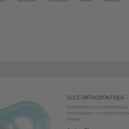
ent
Jeux & Jouets
Literie & Décor
Mobilier
Parentalité
 au Québec dès 75$
SUCE ORTHODONTIQUE - O
Ensemble de suces orthodontiques de
trous d'aération et la surface intéri
la peau.