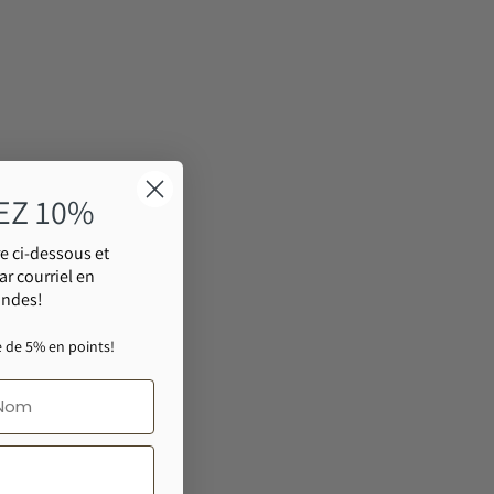
EZ 10%
e ci-dessous et
ar courriel en
ondes!
 de 5% en points!