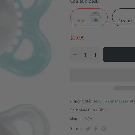
Bleu
Couleur:
Bleu
Étoiles
$10.99
Disponibilité:
Disponible en magasin et 
SKU:
MAM-C1314-Bleu
Marque:
MAM
Tweeter sur Twitter
S'ouvre dans une nouvell
Partager sur Facebo
S'ouvre dans une nou
Épingler sur Pin
S'ouvre dans une
Share: