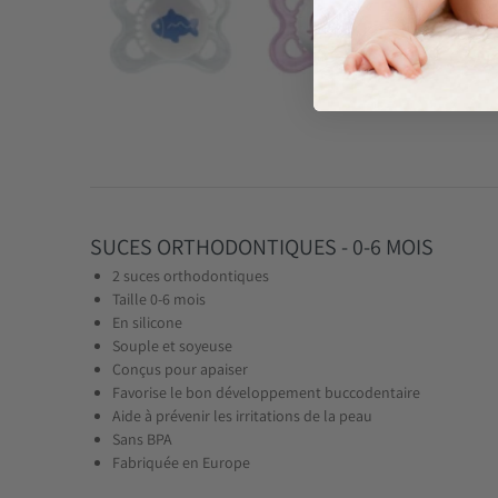
SUCES ORTHODONTIQUES - 0-6 MOIS
2 suces orthodontiques
Taille 0-6 mois
En silicone
Souple et soyeuse
Conçus pour apaiser
Favorise le bon développement buccodentaire
Aide à prévenir les irritations de la peau
Sans BPA
Fabriquée en Europe