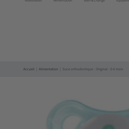
Nouveautés
Alimentation
Bain & Change
Équipem
Des questions?:
1-855-768-7667
|
Livraison gratuite partout
Accueil
Alimentation
Suce orthodontique - Original - 0-6 mois