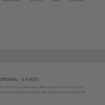
Santé & Sécurité
Vêtements
Soldes
Nos marques
Cartes-cadeaux
Notre magasin
Connexion
S'enregistrer
RIGINAL - 0-6 MOIS
 taille 0-6 mois de marque MAM. La base incurvée, les gros
eure de conception innovatrice aide à prévenir les irritations de