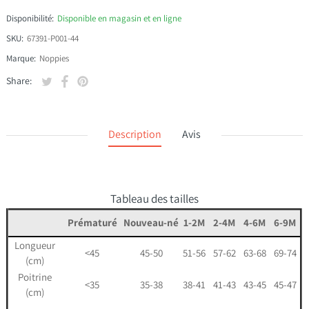
Disponibilité:
Disponible en magasin et en ligne
SKU:
67391-P001-44
Marque:
Noppies
Tweeter sur Twitter
S'ouvre dans une nouvelle fenêtre.
Partager sur Facebook
S'ouvre dans une nouvelle fenêtre.
Épingler sur Pinterest
S'ouvre dans une nouvelle fenêtre.
Share:
Description
Avis
Tableau des tailles
Prématuré
Nouveau-né
1-2M
2-4M
4-6M
6-9M
Longueur
<45
45-50
51-56
57-62
63-68
69-74
(cm)
Poitrine
<35
35-38
38-41
41-43
43-45
45-47
(cm)