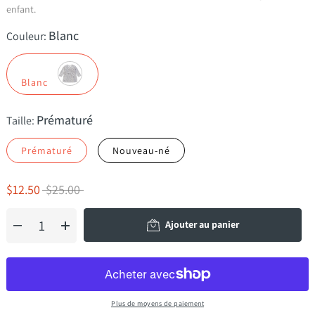
enfant.
Blanc
Couleur:
Blanc
Prématuré
Taille:
Prématuré
Nouveau-né
$12.50
$25.00
Ajouter au panier
Plus de moyens de paiement