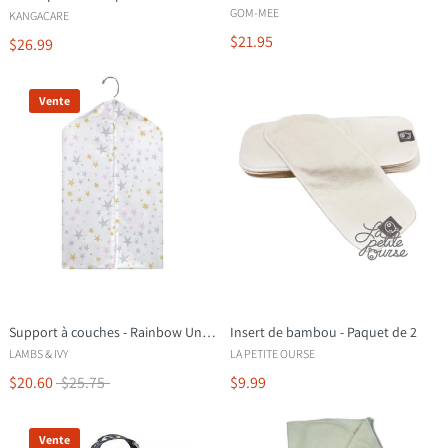
GOM-MEE
KANGACARE
$21.95
$26.99
Vente
Support à couches - Rainbow Unicorn
Insert de bambou - Paquet de 2
LAMBS & IVY
LA PETITE OURSE
$20.60
$25.75
$9.99
Vente