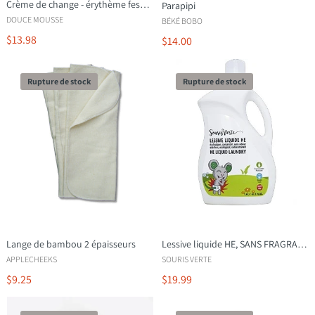
Crème de change - érythème fessier
Parapipi
DOUCE MOUSSE
BÉKÉ BOBO
$13.98
$14.00
Rupture de stock
Rupture de stock
Lange de bambou 2 épaisseurs
Lessive liquide HE, SANS FRAGRANCE
APPLECHEEKS
SOURIS VERTE
$9.25
$19.99