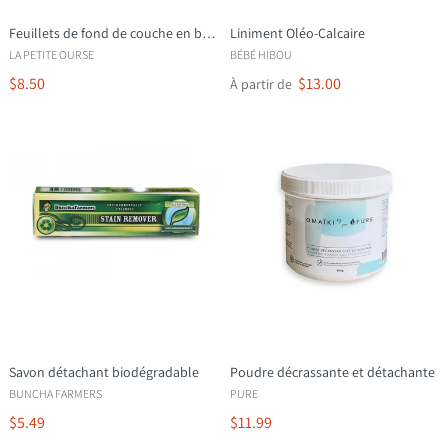
Feuillets de fond de couche en bambou LARGE - LPO
Liniment Oléo-Calcaire
LA PETITE OURSE
BÉBÉ HIBOU
$8.50
$13.00
À partir de
Savon détachant biodégradable
Poudre décrassante et détachante
BUNCHA FARMERS
PURE
$5.49
$11.99