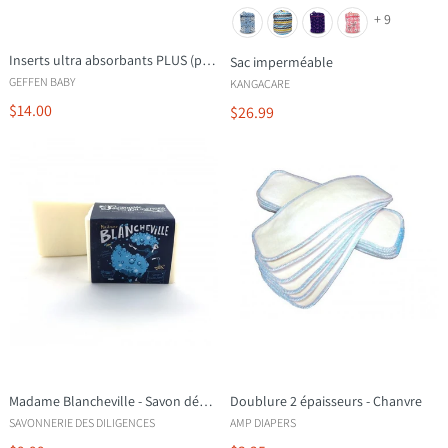
+ 9
Inserts ultra absorbants PLUS (pqt 3)
Sac imperméable
GEFFEN BABY
KANGACARE
$14.00
$26.99
Madame Blancheville - Savon détachant à l'huile de coco
Doublure 2 épaisseurs - Chanvre
SAVONNERIE DES DILIGENCES
AMP DIAPERS