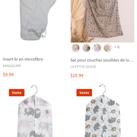
+ 6
Insert 6r en microfibre
Sac pour couches souillées de luxe - ECO
KANGACARE
LA PETITE OURSE
$9.99
$19.99
Vente
Vente